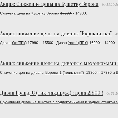
Акция: Снижение цены на Кушетку Верона
до 31.10.2
Снижена цена на
Кушетку Верона
17500
- 14900.
Акция: снижение цены на диваны "Еврокнижка"
д
Диван
17990
- 15500. Диван
Уют-1(ППУ)
16990
- 14900.
Уют(ППУ)
Акция: снижение цены на диваны с механизмами "
Снижение цен на диваны
Верона-1 ("клик-кляк")
19900
- 17990 и
В
Диван Гранд-6 (тик-так,пруж.) : цена 21900 !
до 31.1
Пружинный диван на тик-таке с подлокотниками и задней стенкой з